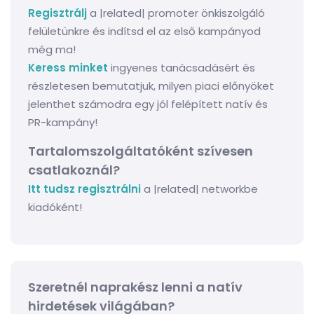
Regisztrálj
a |related| promoter önkiszolgáló
felületünkre és indítsd el az első kampányod
még ma!
Keress minket
ingyenes tanácsadásért és
részletesen bemutatjuk, milyen piaci előnyöket
jelenthet számodra egy jól felépített natív és
PR-kampány!
Tartalomszolgáltatóként szívesen
csatlakoznál?
Itt tudsz regisztrálni
a |related| networkbe
kiadóként!
Szeretnél naprakész lenni a natív
hirdetések világában?