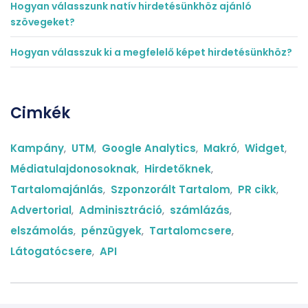
Hogyan válasszunk natív hirdetésünkhöz ajánló
szövegeket?
Hogyan válasszuk ki a megfelelő képet hirdetésünkhöz?
Cimkék
Kampány
,
UTM
,
Google Analytics
,
Makró
,
Widget
,
Médiatulajdonosoknak
,
Hirdetőknek
,
Tartalomajánlás
,
Szponzorált Tartalom
,
PR cikk
,
Advertorial
,
Adminisztráció
,
számlázás
,
elszámolás
,
pénzügyek
,
Tartalomcsere
,
Látogatócsere
,
API