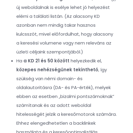
új weboldalnak is esélye lehet jó helyezést
elérni a találati listán. (Az alacsony KD
azonban nem mindig takar hasznos
kulcsszót, mivel előfordulhat, hogy alacsony
a keresési volumene vagy nem releváns az
üzleti céljaink szempontjából.)
Ha
a KD 21 és 50 között
helyezkedik el,
közepes nehézségűnek tekinthető
, így
szükség van némi domain- és
oldalautoritásra (DA- és PA-érték), melyek
ebben az esetben „bizalmi pontszámoknak”
számítanak és az adott weboldal
hitelességét jelzik a keresőmotorok számára.
Ehhez elengedhetetlen a backlinkek
használata és a keresőoptimalizálás