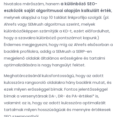
hivatalos mérőszám, hanem
a különböző SEO-
eszközök saját algoritmusai alapján kalkulált érték
,
melynek alapjául a top 10 találat linkprofilja szolgál. (pl.
Ahrefs vagy SEMrush algoritmus szerint, melyek
különbözőképpen számítják a KD-t, ezért előfordulhat,
hogy a szavakra különböző pontszámot kapunk.)
Érdemes megjegyezni, hogy míg az Ahrefs elsősorban a
backlink profilokra, addig a SEMrush a SERP-en
megjelenő oldalak általános erősségére és tartalmi
optimalizálására is nagy hangsúlyt fektet.
Meghatározásánál kulcsfontosságú, hogy az adott
kulcsszóra rangsoroló oldalakra hány backlink mutat, és
ezek milyen erősséggel bírnak. Fontos jelentősséggel
bírnak a versenytársak DA-, DR- és PA-értékei* is,
valamint az is, hogy az adott kulcsszóra optimalizált
tartalmak milyen hosszúságúak és mennyire értékesek
SEO szempontból.