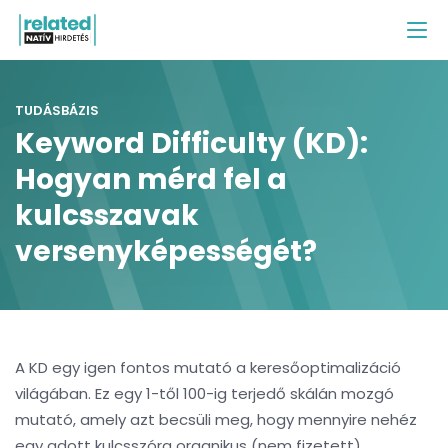
TUDÁSBÁZIS
Keyword Difficulty (KD):
Hogyan mérd fel a
kulcsszavak
versenyképességét?
A KD egy igen fontos mutató a keresőoptimalizáció
világában. Ez egy 1-től 100-ig terjedő skálán mozgó
mutató, amely azt becsüli meg, hogy mennyire nehéz
egy adott kulcsszóra organikus (nem fizetett)