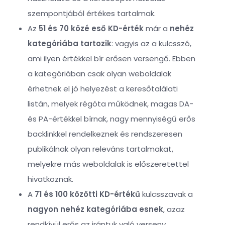
szempontjából értékes tartalmak.
Az
51 és 70 közé eső KD-érték
már a
nehéz
kategóriába tartozik
: vagyis az a kulcsszó,
ami ilyen értékkel bír erősen versengő. Ebben
a kategóriában csak olyan weboldalak
érhetnek el jó helyezést a keresőtalálati
listán, melyek régóta működnek, magas DA-
és PA-értékkel bírnak, nagy mennyiségű erős
backlinkkel rendelkeznek és rendszeresen
publikálnak olyan releváns tartalmakat,
melyekre más weboldalak is előszeretettel
hivatkoznak.
A
71 és 100 közötti KD-értékű
kulcsszavak a
nagyon nehéz kategóriába esnek
, azaz
rendkívül erős az irántuk való verseny.