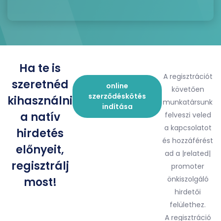
Ha te is
A regisztrációt
szeretnéd
online
követően
szerződéskötés
kihasználni
munkatársunk
indítása
a natív
felveszi veled
a kapcsolatot
hirdetés
és hozzáférést
előnyeit,
ad a |related|
regisztrálj
promoter
önkiszolgáló
most!
hirdetői
felülethez.
A regisztráció