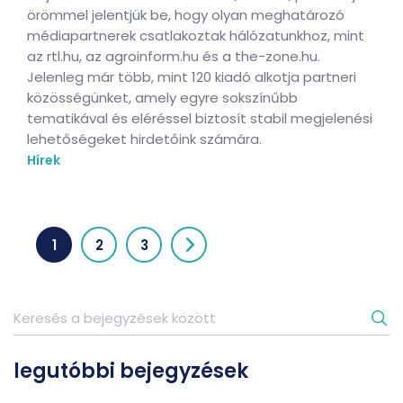
örömmel jelentjük be, hogy olyan meghatározó
médiapartnerek csatlakoztak hálózatunkhoz, mint
az rtl.hu, az agroinform.hu és a the-zone.hu.
Jelenleg már több, mint 120 kiadó alkotja partneri
közösségünket, amely egyre sokszínűbb
tematikával és eléréssel biztosít stabil megjelenési
lehetőségeket hirdetőink számára.
Hírek
1
2
3
legutóbbi bejegyzések