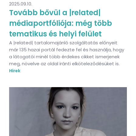
2025.09.10.
Tovább bővül a |related|
médiaportfóliója: még több
tematikus és helyi felület
A |related| tartalomajánló szolgáltatás előnyeit
már 135 hazai portál fedezte fel és használja, hogy
a látogatói minél több érdekes cikket ismerjenek
meg, növelve az oldal iránti elköteleződésüket is.
Hírek