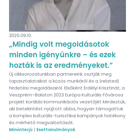
2025.09.10.
„Mindig volt megoldásotok
minden igényünkre – és ezek
hozták is az eredményeket.”
Új cikksorozatunkban partnereink osztják meg
tapasztalataikat a közös munkáról és a |related|
hirdetési megoldásairól. Elsőként Erdélyi Krisztinát, a
Veszprém–Balaton 2023 Európa Kulturális Fővárosa
projekt korábbi kommunikációs vezetőjét kérdeztük,
aki betekintést nyújtott abba, hogyan támogattuk
a komplex kulturális-turisztikai kampányok hatékony
és mérhető megvalósítását.
|
Miniinterjú
Esettanulmányok