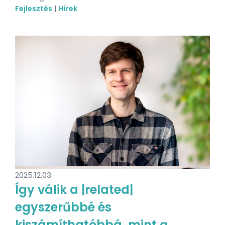
|
Fejlesztés
Hírek
2025.12.03.
Így válik a |related|
egyszerűbbé és
kiszámíthatóbbá, mint a