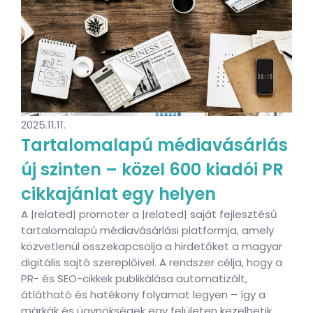
2025.11.11.
Tartalomalapú médiavásárlás
új szinten – közel 600 kiadói PR
cikkajánlat egy helyen
A |related| promoter a |related| saját fejlesztésű
tartalomalapú médiavásárlási platformja, amely
közvetlenül összekapcsolja a hirdetőket a magyar
digitális sajtó szereplőivel. A rendszer célja, hogy a
PR- és SEO-cikkek publikálása automatizált,
átlátható és hatékony folyamat legyen – így a
márkák és ügynökségek egy felületen kezelhetik