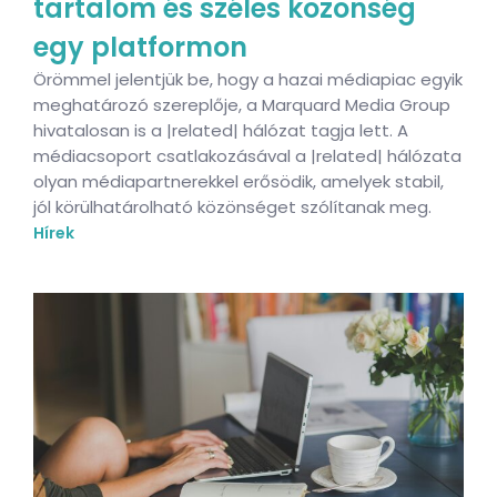
tartalom és széles közönség
egy platformon
Örömmel jelentjük be, hogy a hazai médiapiac egyik
meghatározó szereplője, a Marquard Media Group
hivatalosan is a |related| hálózat tagja lett. A
médiacsoport csatlakozásával a |related| hálózata
olyan médiapartnerekkel erősödik, amelyek stabil,
jól körülhatárolható közönséget szólítanak meg.
Hírek