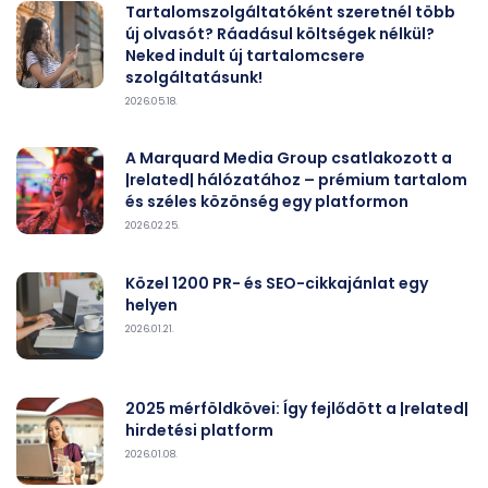
Tartalomszolgáltatóként szeretnél több
új olvasót? Ráadásul költségek nélkül?
Neked indult új tartalomcsere
szolgáltatásunk!
2026.05.18.
A Marquard Media Group csatlakozott a
|related| hálózatához – prémium tartalom
és széles közönség egy platformon
2026.02.25.
Közel 1200 PR- és SEO-cikkajánlat egy
helyen
2026.01.21.
2025 mérföldkövei: Így fejlődött a |related|
hirdetési platform
2026.01.08.