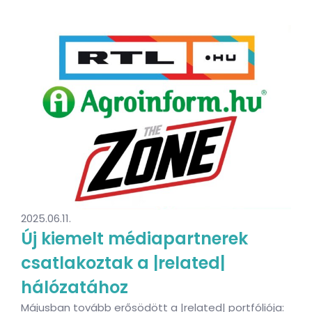
2025.06.11.
Új kiemelt médiapartnerek
csatlakoztak a |related|
hálózatához
Májusban tovább erősödött a |related| portfóliója: