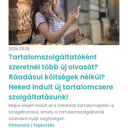
2026.05.18.
Tartalomszolgáltatóként
szeretnél több új olvasót?
Ráadásul költségek nélkül?
Neked indult új tartalomcsere
szolgáltatásunk!
Május elején indult el a |related| tartalomajánló új
szolgáltatása, amely a tartalomszolgáltatók
számára nyújt segítséget.
|
Útmutató
Fejlesztés