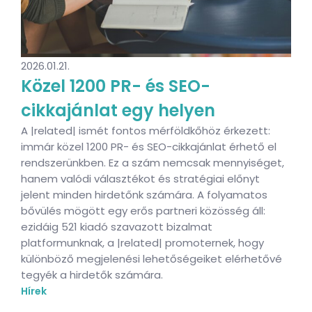
2026.01.21.
Közel 1200 PR- és SEO-
cikkajánlat egy helyen
A |related| ismét fontos mérföldkőhöz érkezett:
immár közel 1200 PR- és SEO-cikkajánlat érhető el
rendszerünkben. Ez a szám nemcsak mennyiséget,
hanem valódi választékot és stratégiai előnyt
jelent minden hirdetőnk számára. A folyamatos
bővülés mögött egy erős partneri közösség áll:
ezidáig 521 kiadó szavazott bizalmat
platformunknak, a |related| promoternek, hogy
különböző megjelenési lehetőségeiket elérhetővé
tegyék a hirdetők számára.
Hírek