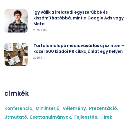
Így válik a |related| egyszerűbbé és
kiszámíthatóbbá, mint a Google Ads vagy
Meta
2025.12.03.
Tartalomalapú médiavásárlás új szinten –
közel 600 kiadói PR cikkajánlat egy helyen
2025.11.11.
cimkék
Konferencia
,
Miniinterjú
,
Vélemény
,
Prezentáció
,
Útmutató
,
Esettanulmányok
,
Fejlesztés
,
Hírek