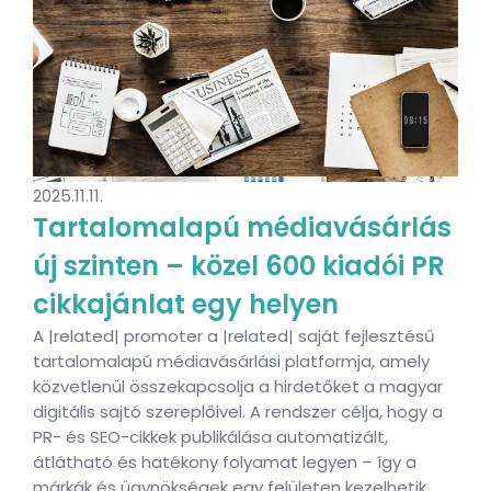
2025.11.11.
Tartalomalapú médiavásárlás
új szinten – közel 600 kiadói PR
cikkajánlat egy helyen
A |related| promoter a |related| saját fejlesztésű
tartalomalapú médiavásárlási platformja, amely
közvetlenül összekapcsolja a hirdetőket a magyar
digitális sajtó szereplőivel. A rendszer célja, hogy a
PR- és SEO-cikkek publikálása automatizált,
átlátható és hatékony folyamat legyen – így a
márkák és ügynökségek egy felületen kezelhetik