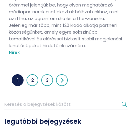
örömmel jelentjük be, hogy olyan meghatározó
médiapartnerek csatlakoztak hálózatunkhoz, mint
az rtl.hu, az agroinform.hu és a the-zone.hu.
Jelenleg már több, mint 120 kiadó alkotja partneri
közösségünket, amely egyre sokszínűbb
tematikával és eléréssel biztosít stabil megjelenési
lehetőségeket hirdetőink számára.
Hírek
1
2
3
legutóbbi bejegyzések