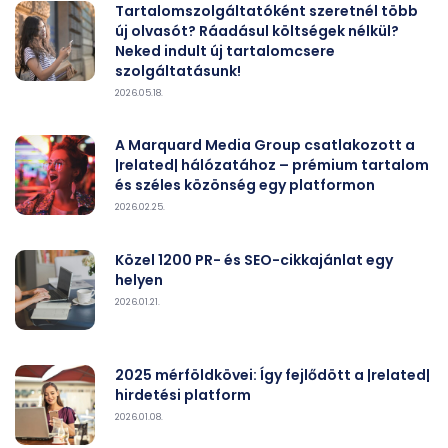
Tartalomszolgáltatóként szeretnél több
új olvasót? Ráadásul költségek nélkül?
Neked indult új tartalomcsere
szolgáltatásunk!
2026.05.18.
A Marquard Media Group csatlakozott a
|related| hálózatához – prémium tartalom
és széles közönség egy platformon
2026.02.25.
Közel 1200 PR- és SEO-cikkajánlat egy
helyen
2026.01.21.
2025 mérföldkövei: Így fejlődött a |related|
hirdetési platform
2026.01.08.