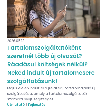
2026.05.18.
Tartalomszolgáltatóként
szeretnél több új olvasót?
Ráadásul költségek nélkül?
Neked indult új tartalomcsere
szolgáltatásunk!
Május elején indult el a |related| tartalomajánló új
szolgáltatása, amely a tartalomszolgáltatók
számára nyújt segítséget.
|
Útmutató
Fejlesztés