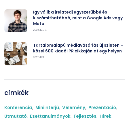
Így válik a |related| egyszerűbbé és
kiszámíthatóbbá, mint a Google Ads vagy
Meta
2025.12.03.
Tartalomalapú médiavásárlás új szinten –
közel 600 kiadói PR cikkajánlat egy helyen
2025.11.11.
cimkék
Konferencia
,
Miniinterjú
,
Vélemény
,
Prezentáció
,
Útmutató
,
Esettanulmányok
,
Fejlesztés
,
Hírek