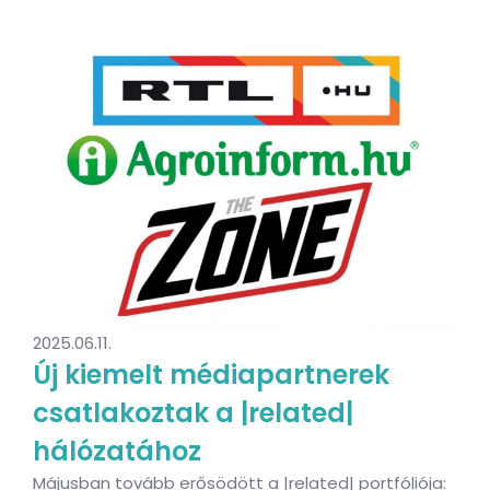
2025.06.11.
Új kiemelt médiapartnerek
csatlakoztak a |related|
hálózatához
Májusban tovább erősödött a |related| portfóliója: