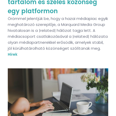
tartalom és széles közönség
egy platformon
Örömmel jelentjük be, hogy a hazai médiapiac egyik
meghatározó szereplője, a Marquard Media Group
hivatalosan is a |related| hálózat tagja lett. A
médiacsoport csatlakozásával a |related| hálózata
olyan médiapartnerekkel erősödik, amelyek stabil,
jól körülhatárolható közönséget szólítanak meg.
Hírek