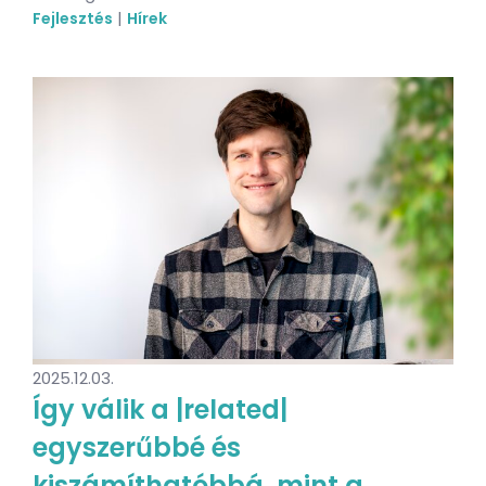
|
Fejlesztés
Hírek
2025.12.03.
Így válik a |related|
egyszerűbbé és
kiszámíthatóbbá, mint a