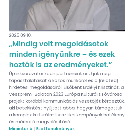
2025.09.10.
„Mindig volt megoldásotok
minden igényünkre – és ezek
hozták is az eredményeket.”
Új cikksorozatunkban partnereink osztják meg
tapasztalataikat a közös munkáról és a |related|
hirdetési megoldásairól. Elsőként Erdélyi Krisztinát, a
Veszprém–Balaton 2023 Európa Kulturális Fővárosa
projekt korábbi kommunikációs vezetőjét kérdeztük,
aki betekintést nyújtott abba, hogyan támogattuk
a komplex kulturális-turisztikai kampányok hatékony
és mérhető megvalósítását.
|
Miniinterjú
Esettanulmányok