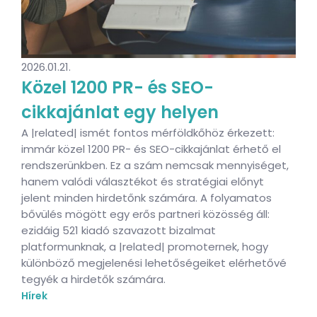
2026.01.21.
Közel 1200 PR- és SEO-
cikkajánlat egy helyen
A |related| ismét fontos mérföldkőhöz érkezett:
immár közel 1200 PR- és SEO-cikkajánlat érhető el
rendszerünkben. Ez a szám nemcsak mennyiséget,
hanem valódi választékot és stratégiai előnyt
jelent minden hirdetőnk számára. A folyamatos
bővülés mögött egy erős partneri közösség áll:
ezidáig 521 kiadó szavazott bizalmat
platformunknak, a |related| promoternek, hogy
különböző megjelenési lehetőségeiket elérhetővé
tegyék a hirdetők számára.
Hírek