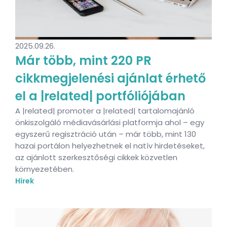
2025.09.26.
Már több, mint 220 PR
cikkmegjelenési ajánlat érhető
el a |related| portfóliójában
A |related| promoter a |related| tartalomajánló
önkiszolgáló médiavásárlási platformja ahol – egy
egyszerű regisztráció után – már több, mint 130
hazai portálon helyezhetnek el natív hirdetéseket,
az ajánlott szerkesztőségi cikkek közvetlen
környezetében.
Hírek