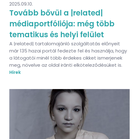
2025.09.10.
Tovább bővül a |related|
médiaportfóliója: még több
tematikus és helyi felület
A |related| tartalomajánló szolgáltatás előnyeit
már 135 hazai portál fedezte fel és használja, hogy
a látogatói minél több érdekes cikket ismerjenek
meg, növelve az oldal iránti elköteleződésüket is.
Hírek