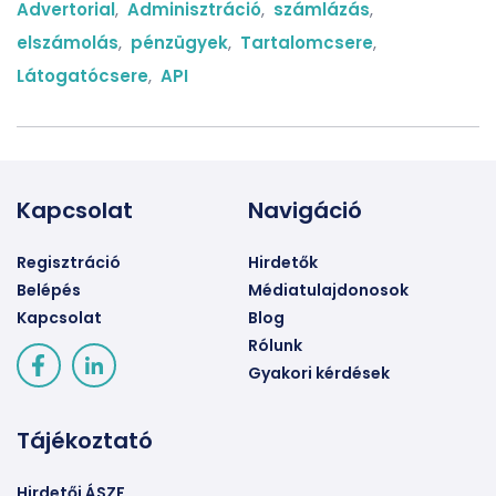
Advertorial
,
Adminisztráció
,
számlázás
,
elszámolás
,
pénzügyek
,
Tartalomcsere
,
Látogatócsere
,
API
Kapcsolat
Navigáció
Regisztráció
Hirdetők
Belépés
Médiatulajdonosok
Kapcsolat
Blog
Rólunk
Gyakori kérdések
Tájékoztató
Hirdetői ÁSZF