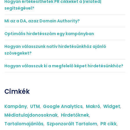
Hogyan értékesíthetek PR cikkeket a |related|
segítségével?
Mi az a DA, azaz Domain Authority?
Optimális hirdetésszám egy kampányban
Hogyan válasszunk natív hirdetésünkhöz ajánló
szövegeket?
Hogyan válasszuk ki a megfelelő képet hirdetésünkhöz?
Cimkék
Kampány
,
UTM
,
Google Analytics
,
Makró
,
Widget
,
Médiatulajdonosoknak
,
Hirdetőknek
,
Tartalomajánlás
,
Szponzorált Tartalom
,
PR cikk
,