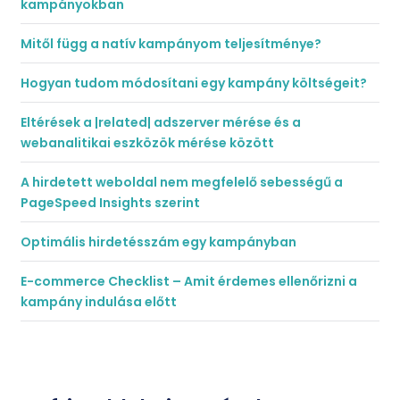
kampányokban
Mitől függ a natív kampányom teljesítménye?
Hogyan tudom módosítani egy kampány költségeit?
Eltérések a |related| adszerver mérése és a
webanalitikai eszközök mérése között
A hirdetett weboldal nem megfelelő sebességű a
PageSpeed Insights szerint
Optimális hirdetésszám egy kampányban
E-commerce Checklist – Amit érdemes ellenőrizni a
kampány indulása előtt