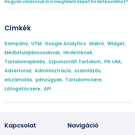
Hogyan válasszuk ki a megfelelő képet hirdetésünkhöz?
Cimkék
Kampány
,
UTM
,
Google Analytics
,
Makró
,
Widget
,
Médiatulajdonosoknak
,
Hirdetőknek
,
Tartalomajánlás
,
Szponzorált Tartalom
,
PR cikk
,
Advertorial
,
Adminisztráció
,
számlázás
,
elszámolás
,
pénzügyek
,
Tartalomcsere
,
Látogatócsere
,
API
Kapcsolat
Navigáció