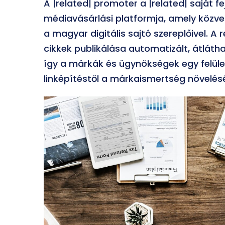
A |related| promoter a |related| saját f
médiavásárlási platformja, amely közve
a magyar digitális sajtó szereplőivel. A
cikkek publikálása automatizált, átlát
így a márkák és ügynökségek egy felüle
linképítéstől a márkaismertség növelésé