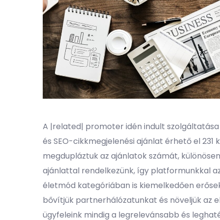
A |related| promoter idén indult szolgáltatás
és SEO-cikkmegjelenési ajánlat érhető el 231 
megdupláztuk az ajánlatok számát, különösen a
ajánlattal rendelkezünk, így platformunkkal a
életmód kategóriában is kiemelkedően erőse
bővítjük partnerhálózatunkat és növeljük az 
ügyfeleink mindig a legrelevánsabb és legha