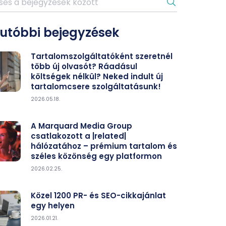
gutóbbi bejegyzések
Tartalomszolgáltatóként szeretnél
több új olvasót? Ráadásul
költségek nélkül? Neked indult új
tartalomcsere szolgáltatásunk!
2026.05.18.
A Marquard Media Group
csatlakozott a |related|
hálózatához – prémium tartalom és
széles közönség egy platformon
2026.02.25.
Közel 1200 PR- és SEO-cikkajánlat
egy helyen
2026.01.21.