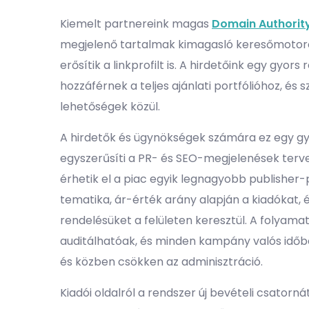
Kiemelt partnereink magas
Domain Authorit
megjelenő tartalmak kimagasló keresőmotoro
erősítik a linkprofilt is. A hirdetőink egy gyor
hozzáférnek a teljes ajánlati portfólióhoz, é
lehetőségek közül.
A hirdetők és ügynökségek számára ez egy gy
egyszerűsíti a PR- és SEO-megjelenések terve
érhetik el a piac egyik legnagyobb publisher-p
tematika, ár-érték arány alapján a kiadókat, 
rendelésüket a felületen keresztül. A folyama
auditálhatóak, és minden kampány valós időb
és közben csökken az adminisztráció.
Kiadói oldalról a rendszer új bevételi csatorná