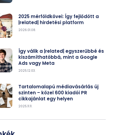
2025 mérföldkövei: Így fejlődött a
|related| hirdetési platform
2026.01.08.
Így válik a |related| egyszerűbbé és
kiszámíthatóbbá, mint a Google
Ads vagy Meta
2025.12.03.
Tartalomalapú médiavásárlás új
szinten – közel 600 kiadói PR
cikkajánlat egy helyen
2025.11.11.
mkék