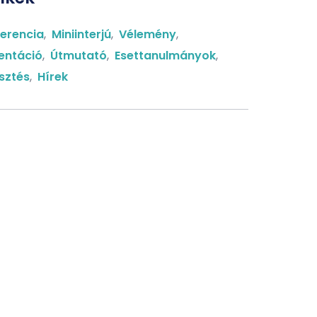
erencia
,
Miniinterjú
,
Vélemény
,
entáció
,
Útmutató
,
Esettanulmányok
,
esztés
,
Hírek