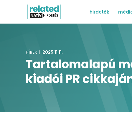
hirdetők
média
HÍREK
|
2025.11.11.
Tartalomalapú méd
kiadói PR cikkajá