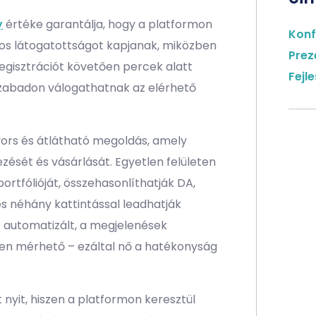
y
értéke garantálja, hogy a platformon
Konf
s látogatottságot kapjanak, miközben
Prez
s regisztrációt követően percek alatt
Fejl
s szabadon válogathatnak az elérhető
ors és átlátható megoldás, amely
zését és vásárlását. Egyetlen felületen
ortfólióját, összehasonlíthatják DA,
és néhány kattintással leadhatják
t automatizált, a megjelenések
en mérhető – ezáltal nő a hatékonyság
t nyit, hiszen a platformon keresztül