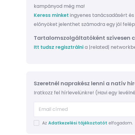
kampányod még ma!
Keress minket
ingyenes tanácsadásért és 
előnyöket jelenthet számodra egy jól felé
Tartalomszolgáltatóként szívesen 
Itt tudsz regisztrálni
a |related| networkb
Szeretnél naprakész lenni a natív h
Iratkozz fel hírlevelünkre! (Havi egy levél
Az
Adatkezelési tájékoztatót
elfogadom.