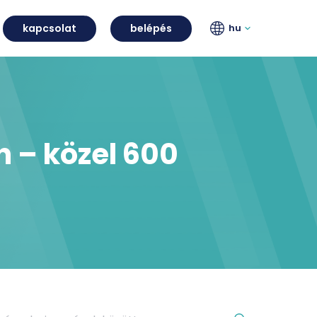
kapcsolat
belépés
hu
 – közel 600