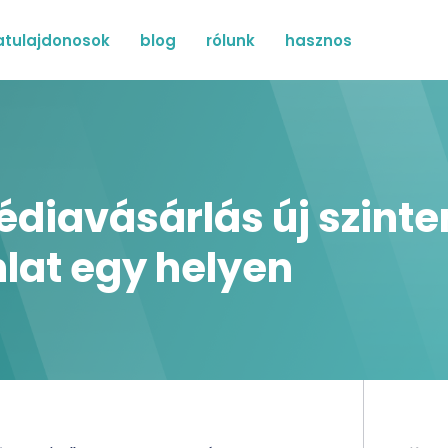
tulajdonosok
blog
rólunk
hasznos
iavásárlás új szinten
nlat egy helyen