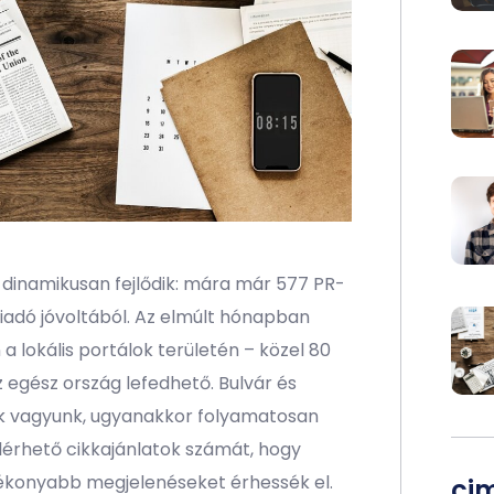
a dinamikusan fejlődik: mára már 577 PR-
kiadó jóvoltából. Az elmúlt hónapban
 lokális portálok területén – közel 80
z egész ország lefedhető. Bulvár és
k vagyunk, ugyanakkor folyamatosan
elérhető cikkajánlatok számát, hogy
tékonyabb megjelenéseket érhessék el.
ci