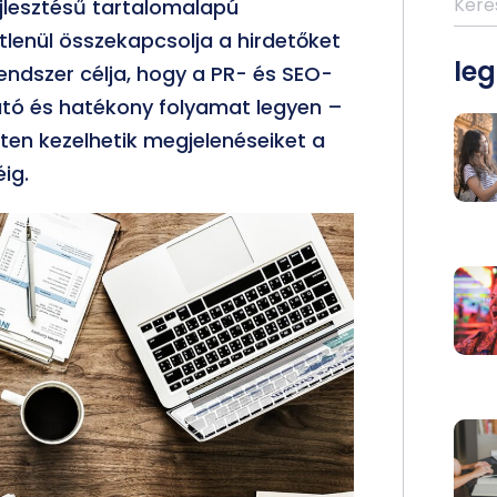
ejlesztésű tartalomalapú
tlenül összekapcsolja a hirdetőket
le
 rendszer célja, hogy a PR- és SEO-
ható és hatékony folyamat legyen –
ten kezelhetik megjelenéseiket a
ig.