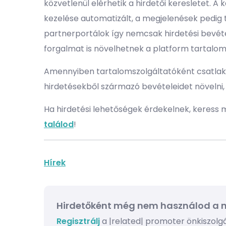
közvetlenül elérhetik a hirdetői keresletet. A
kezelése automatizált, a megjelenések pedig
partnerportálok így nemcsak hirdetési bevét
forgalmat is növelhetnek a platform tartaloma
Amennyiben tartalomszolgáltatóként csatlako
hirdetésekből származó bevételeidet növelni,
Ha hirdetési lehetőségek érdekelnek, keress
találod
!
Hírek
Hirdetőként még nem használod a n
Regisztrálj
a |related| promoter önkiszolgál