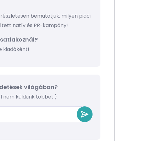
részletesen bemutatjuk, milyen piaci
pített natív és PR-kampány!
csatlakoznál?
e kiadóként!
irdetések világában?
nél nem küldünk többet.)