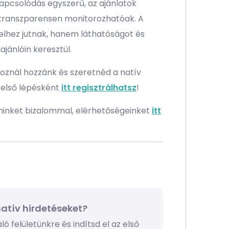
 kapcsolódás egyszerű, az ajánlatok
 transzparensen monitorozhatóak. A
elhez jutnak, hanem láthatóságot és
jánlóin keresztül.
znál hozzánk és szeretnéd a natív
 első lépésként
itt regisztrálhatsz
!
 minket bizalommal, elérhetőségeinket
itt
atív hirdetéseket?
ó felületünkre és indítsd el az első