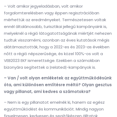
– Volt amikor jegyeladásban, volt amikor
forgalomterelésben vagy éppen regisztrációban
mérhettük az eredményeket. Természetesen voltak
ennél általánosabb, turisztikai jellegű kampányaink is,
melyeknél a régió látogatottságának miértjét nehezen
tudtuk visszamérni, azonban az éves kutatások mégis
alátámasztották, hogy a 2022-es és 2023-as években
nőtt a régió népszerűsége, és közel 100%-os volt a
VEB2023 EKF ismerettsége. Ezekben a számokban
bizonyára segítettek a |related|-kampányok is.
– Van / volt olyan emléketek az együttműködésünk
óta, ami különösen említésre méltó? Olyan gesztus
vagy pillanat, ami kedves a számotokra?
– Nem is egy pillanatot emelnék ki, hanem az egész
együttműködést és kommunikációt. Mindig nagyon
figyelmesen, kedvesen és segítőkészen álltatok