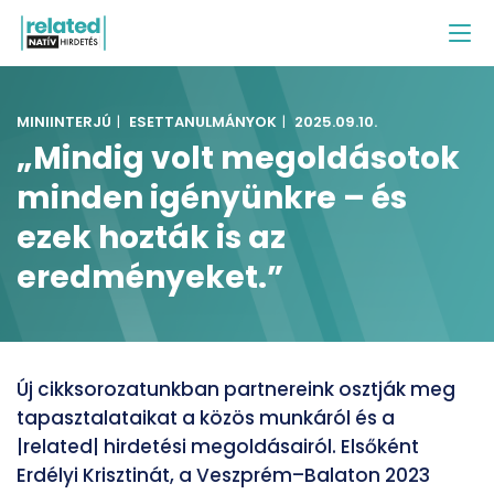
MINIINTERJÚ
|
ESETTANULMÁNYOK
|
2025.09.10.
„Mindig volt megoldásotok
minden igényünkre – és
ezek hozták is az
eredményeket.”
Új cikksorozatunkban partnereink osztják meg
tapasztalataikat a közös munkáról és a
|related| hirdetési megoldásairól. Elsőként
Erdélyi Krisztinát, a Veszprém–Balaton 2023