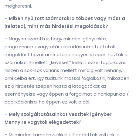
megkeresni.
– Miben nyújtott számotokra többet vagy mást a
|related|, mint más hirdetési megoldások?
– Nagyon szerettük, hogy minden igényünkre,
programunkra vagy akár elakadásunkra tudtatok
megoldást hozni, amik utána nagyon szépen hozták a
számokat. Emellett „keveset” kellett ezzel foglalkozni,
hiszen a sok-sok variáns mellett mindig volt néhány,
ami célba ért, így tudtunk mással foglalkozni, miközben
ez a hirdetés szépen hozta a látogatókat az
eseményekre vagy éppen a forgalmat a honlapunkra /
applikációnkra, ha éppen ez volt a cél.
– Mely szolgáltatásainkat veszitek igénybe?
Mennyire vagytok elégedettek?
– Mi minden kampányunkkal elégedettek voltunk, a