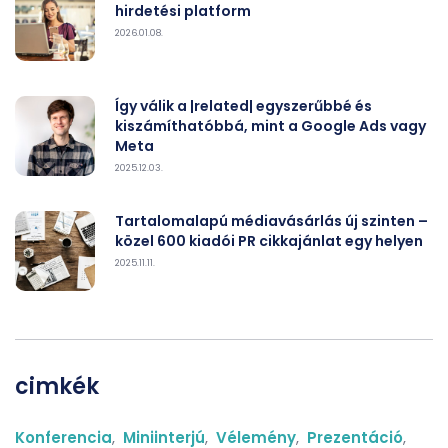
hirdetési platform
2026.01.08.
Így válik a |related| egyszerűbbé és
kiszámíthatóbbá, mint a Google Ads vagy
Meta
2025.12.03.
Tartalomalapú médiavásárlás új szinten –
közel 600 kiadói PR cikkajánlat egy helyen
2025.11.11.
cimkék
Konferencia
,
Miniinterjú
,
Vélemény
,
Prezentáció
,