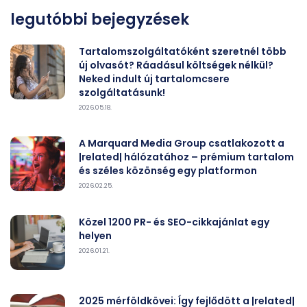
legutóbbi bejegyzések
Tartalomszolgáltatóként szeretnél több
új olvasót? Ráadásul költségek nélkül?
Neked indult új tartalomcsere
szolgáltatásunk!
2026.05.18.
A Marquard Media Group csatlakozott a
|related| hálózatához – prémium tartalom
és széles közönség egy platformon
2026.02.25.
Közel 1200 PR- és SEO-cikkajánlat egy
helyen
2026.01.21.
2025 mérföldkövei: Így fejlődött a |related|