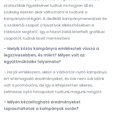
statisztikák figyelésével tudtuk mi hogyan áll és
szükség esetén akár változtatni is tudtunk a
kampánystratégián. A dedikált kampánymenedzser és
a szakértői csapat a kreatívok elkészítésében is
többször segített, így a házon belül leterhelt grafikusi
csapatot tudtuk kicsit mentesíteni.
– Melyik közös kampányra emlékeztek vissza a
legszívesebben, és miért? Milyen volt az
együttműködés folyamata?
– Ha jól emlékszem, akkor a Várbörtön nyitó kampánya
ért el kimagasló eredményeket, és bár nem sok időnk
volt a promócióra, de így is kifejezetten sikeres,
teltházas nyitó hónapokat tudtunk magunk mögött.
– Milyen kézzelfogható eredményeket
tapasztaltatok a kampányok során?