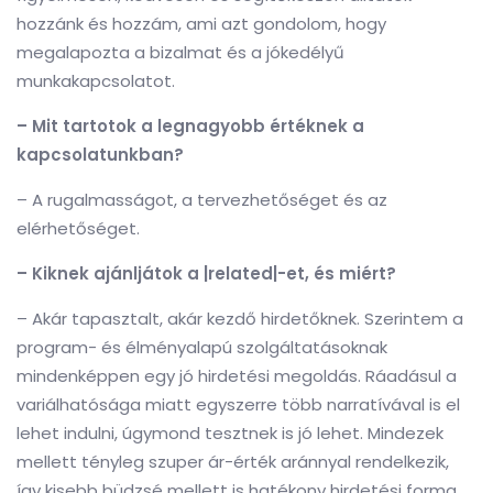
hozzánk és hozzám, ami azt gondolom, hogy
megalapozta a bizalmat és a jókedélyű
munkakapcsolatot.
– Mit tartotok a legnagyobb értéknek a
kapcsolatunkban?
– A rugalmasságot, a tervezhetőséget és az
elérhetőséget.
– Kiknek ajánljátok a |related|-et, és miért?
– Akár tapasztalt, akár kezdő hirdetőknek. Szerintem a
program- és élményalapú szolgáltatásoknak
mindenképpen egy jó hirdetési megoldás. Ráadásul a
variálhatósága miatt egyszerre több narratívával is el
lehet indulni, úgymond tesztnek is jó lehet. Mindezek
mellett tényleg szuper ár-érték aránnyal rendelkezik,
így kisebb büdzsé mellett is hatékony hirdetési forma.