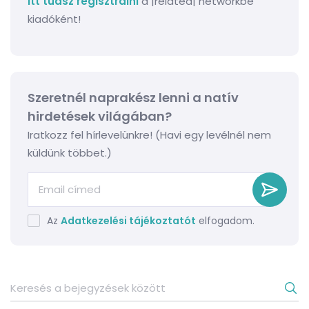
Itt tudsz regisztrálni
a |related| networkbe
kiadóként!
Szeretnél naprakész lenni a natív
hirdetések világában?
Iratkozz fel hírlevelünkre! (Havi egy levélnél nem
küldünk többet.)
Az
Adatkezelési tájékoztatót
elfogadom.