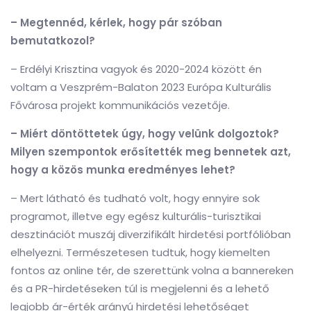
– Megtennéd, kérlek, hogy pár szóban
bemutatkozol?
– Erdélyi Krisztina vagyok és 2020-2024 között én
voltam a Veszprém-Balaton 2023 Európa Kulturális
Fővárosa projekt kommunikációs vezetője.
– Miért döntöttetek úgy, hogy velünk dolgoztok?
Milyen szempontok erősítették meg bennetek azt,
hogy a közös munka eredményes lehet?
– Mert látható és tudható volt, hogy ennyire sok
programot, illetve egy egész kulturális-turisztikai
desztinációt muszáj diverzifikált hirdetési portfólióban
elhelyezni. Természetesen tudtuk, hogy kiemelten
fontos az online tér, de szerettünk volna a bannereken
és a PR-hirdetéseken túl is megjelenni és a lehető
legjobb ár-érték arányú hirdetési lehetőséget