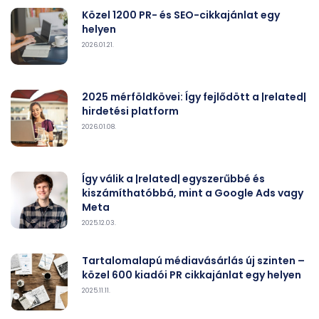
Közel 1200 PR- és SEO-cikkajánlat egy
helyen
2026.01.21.
2025 mérföldkövei: Így fejlődött a |related|
hirdetési platform
2026.01.08.
Így válik a |related| egyszerűbbé és
kiszámíthatóbbá, mint a Google Ads vagy
Meta
2025.12.03.
Tartalomalapú médiavásárlás új szinten –
közel 600 kiadói PR cikkajánlat egy helyen
2025.11.11.