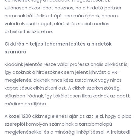
különösen akkor lehet hasznos, ha a hirdető partner
nemcsak háttérlinket építene márkájának, hanem
valódi olvasottságot, elérést és social mediás
aktivitást is szeretne.
Cikkírás – teljes tehermentesítés a hirdetők
számára
Kiadóink jelentős része vállal professzionális cikkírást is,
így azoknak a hirdetőknek sem jelent kihívást a PR-
megjelenés, akiknek nincs kész tartalmuk vagy nincs
kapacitásuk elkészíteni azt. A cikkek szerkesztőségi
stílusban íródnak, így tökéletesen illeszkednek az adott
médium profiljába.
A közel 1200 cikkmegjelenési ajánlat azt jelzi, hogy a piac
szereplői komolyan számolnak a tartalomalapú
megjelenésekkel és a minőségi linképítéssel. A |related|