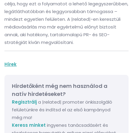
célja, hogy ezt a folyamatot a lehető legegyszerűbben,
legátláthatóbban és leggyorsabban támogassa –
mindezt egyetlen felületen. A |related|-en keresztüli
médiavásárlás ma már egyértelmű előnyt biztosít
annak, aki hatékony, tartalomalapú PR- és SEO-
stratégiát kíván megvalósítani.
Hírek
Hirdetőként még nem használod a
natív hirdetéseket?
Regisztrálj
a |related| promoter önkiszolgáló
felületünkre és indítsd el az első kampányod
még ma!
Keress minket
ingyenes tanácsadásért és
részletesen bemutatjuk, milyen piaci előnyöket