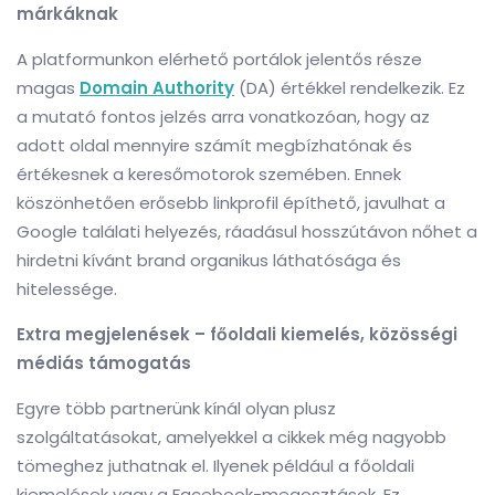
márkáknak
A platformunkon elérhető portálok jelentős része
magas
Domain Authority
(DA) értékkel rendelkezik. Ez
a mutató fontos jelzés arra vonatkozóan, hogy az
adott oldal mennyire számít megbízhatónak és
értékesnek a keresőmotorok szemében. Ennek
köszönhetően erősebb linkprofil építhető, javulhat a
Google találati helyezés, ráadásul hosszútávon nőhet a
hirdetni kívánt brand organikus láthatósága és
hitelessége.
Extra megjelenések – főoldali kiemelés, közösségi
médiás támogatás
Egyre több partnerünk kínál olyan plusz
szolgáltatásokat, amelyekkel a cikkek még nagyobb
tömeghez juthatnak el. Ilyenek például a főoldali
kiemelések vagy a Facebook-megosztások. Ez