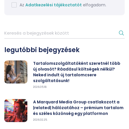
Az
Adatkezelési tájékoztatót
elfogadom.
legutóbbi bejegyzések
Tartalomszolgáltatóként szeretnél több
új olvasót? Ráadásul költségek nélkül?
Neked indult új tartalomcsere
szolgáltatásunk!
2026.05.18.
A Marquard Media Group csatlakozott a
|related| hálózatához – prémium tartalom
és széles közönség egy platformon
2026.02.25.