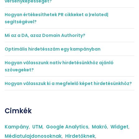
versenyképességét?
Hogyan értékesíthetek PR cikkeket a |related|
segítségével?
Mi az a DA, azaz Domain Authority?
Optimális hirdetésszám egy kampányban
Hogyan válasszunk natív hirdetésünkhöz ajánló
szövegeket?
Hogyan válasszuk ki a megfelelő képet hirdetésünkhöz?
Cimkék
Kampány
,
UTM
,
Google Analytics
,
Makró
,
Widget
,
Médiatulajdonosoknak
,
Hirdetőknek
,