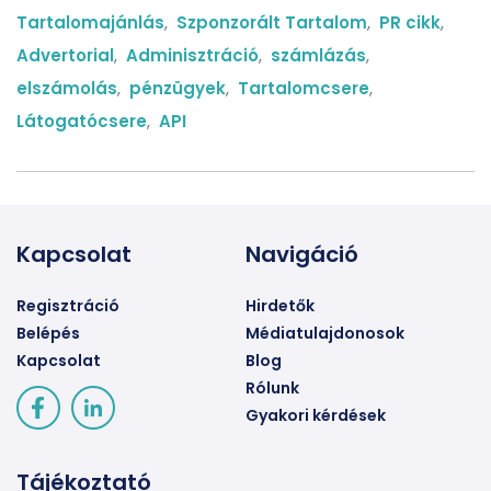
Tartalomajánlás
,
Szponzorált Tartalom
,
PR cikk
,
Advertorial
,
Adminisztráció
,
számlázás
,
elszámolás
,
pénzügyek
,
Tartalomcsere
,
Látogatócsere
,
API
Kapcsolat
Navigáció
Regisztráció
Hirdetők
Belépés
Médiatulajdonosok
Kapcsolat
Blog
Rólunk
Gyakori kérdések
Tájékoztató