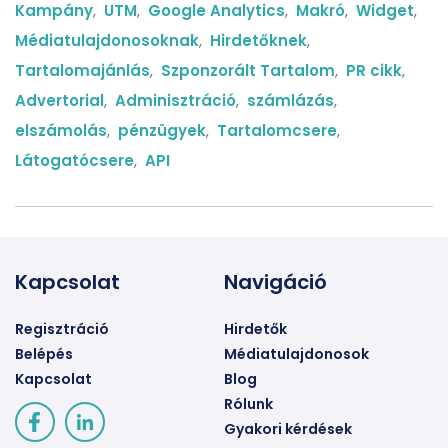
Kampány
,
UTM
,
Google Analytics
,
Makró
,
Widget
,
Médiatulajdonosoknak
,
Hirdetőknek
,
Tartalomajánlás
,
Szponzorált Tartalom
,
PR cikk
,
Advertorial
,
Adminisztráció
,
számlázás
,
elszámolás
,
pénzügyek
,
Tartalomcsere
,
Látogatócsere
,
API
Kapcsolat
Navigáció
Regisztráció
Hirdetők
Belépés
Médiatulajdonosok
Kapcsolat
Blog
Rólunk
Gyakori kérdések