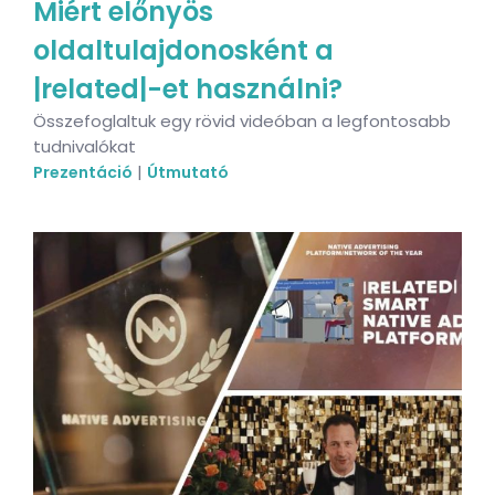
Miért előnyös
oldaltulajdonosként a
|related|-et használni?
Összefoglaltuk egy rövid videóban a legfontosabb
tudnivalókat
|
Prezentáció
Útmutató