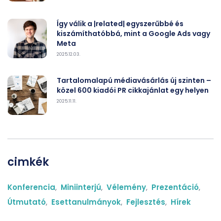
Így válik a |related| egyszerűbbé és
kiszámíthatóbbá, mint a Google Ads vagy
Meta
2025.12.03.
Tartalomalapú médiavásárlás új szinten –
közel 600 kiadói PR cikkajánlat egy helyen
2025.11.11.
cimkék
Konferencia
,
Miniinterjú
,
Vélemény
,
Prezentáció
,
Útmutató
,
Esettanulmányok
,
Fejlesztés
,
Hírek