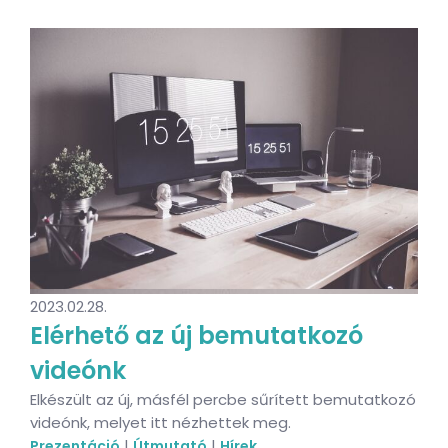
2023.02.28.
Elérhető az új bemutatkozó
videónk
Elkészült az új, másfél percbe sűrített bemutatkozó
videónk, melyet itt nézhettek meg.
|
|
Prezentáció
Útmutató
Hírek