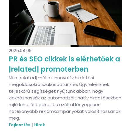
2025.04.09.
PR és SEO cikkek is elérhetőek a
|related| promoterben
Mi a |related|-nél az innovatív hirdetési
megoldásokra szakosodtunk és Ügyfeleinknek
teljeskörű segítséget nyújtunk abban, hogy
kiaknázhassák az automatizált natív hirdetésekben
rejlő lehetőségeket és ezáltal lényegesen
hatékonyabb reklámkampányokat valósíthassanak
meg.
|
Fejlesztés
Hírek