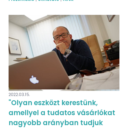
2022.03.15.
"Olyan eszközt kerestünk,
amellyel a tudatos vásárlókat
nagyobb arányban tudjuk