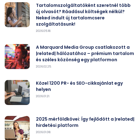
Tartalomszolgáltatóként szeretnél több
új olvasót? Ráadásul költségek nélkül?
Neked indult új tartalomcsere
szolgáltatásunk!
2026.05.18.
A Marquard Media Group csatlakozott a
|related| hálózatához – prémium tartalom
és széles közönség egy platformon
2026.02.25.
Közel 1200 PR- és SEO-cikkajánlat egy
helyen
2026.01.21.
2025 mérföldkövei: Így fejlődött a |related|
hirdetési platform
2026.01.08.